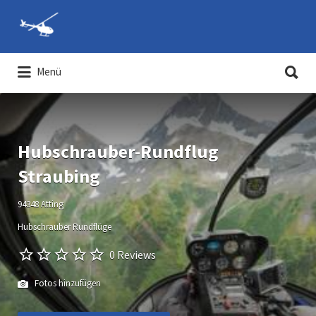
Suchen
nach:
Suchen
Menü
nach:
Hubschrauber-Rundflüge und
Hubschrauber selber fliegen
Hubschrauber-Rundflug
Straubing
94348 Atting
Hubschrauber Rundflüge
0 Reviews
Fotos hinzufügen