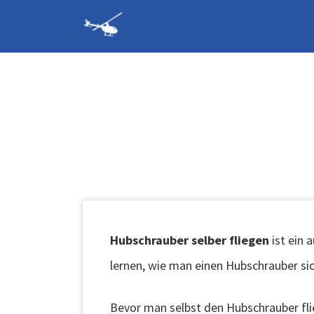
Suchen
nach:
Hubschrauber-
Rundflüge und
Hubschrauber
selber fliegen
Hubschrauber selber fliegen
ist ein 
lernen, wie man einen Hubschrauber si
Bevor man selbst den Hubschrauber fli