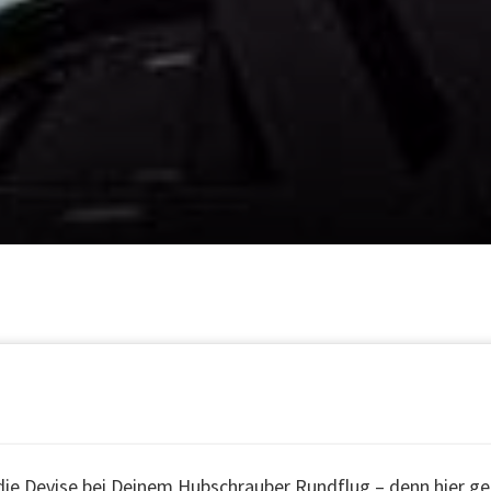
die Devise bei Deinem Hubschrauber Rundflug – denn hier geh