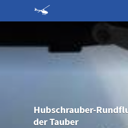
Suchen
nach:
Hubschrauber-
Rundflüge und
Hubschrauber
selber fliegen
Hubschrauber-Rundfl
der Tauber