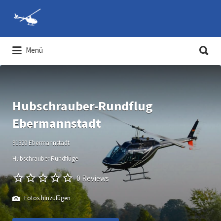
Suchen
nach:
Suchen
Menü
nach:
Hubschrauber-Rundflüge und
Hubschrauber selber fliegen
Hubschrauber-Rundflug
Ebermannstadt
91320 Ebermannstadt
Hubschrauber Rundflüge
0 Reviews
Fotos hinzufügen