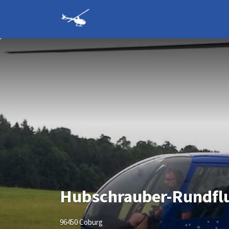
Suchen
nach:
Hubschrauber-
Rundflüge und
Hubschrauber
selber fliegen
Hubschrauber-Rundfl
96450 Coburg