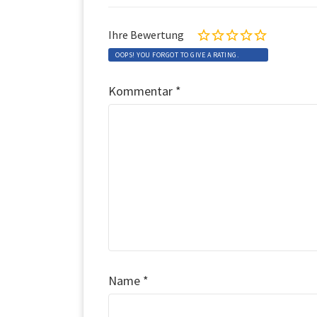
Ihre Bewertung
OOPS! YOU FORGOT TO GIVE A RATING.
Kommentar
*
Name
*