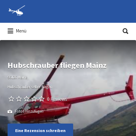
Suchen
nach:
Suchen
Menü
nach:
Hubschrauber-Rundflüge und
Hubschrauber selber fliegen
Hubschrauber fliegen Mainz
55126 Mainz
Hubschrauber selber fliegen
0 Reviews
Fotos hinzufügen
Eine Rezension schreiben