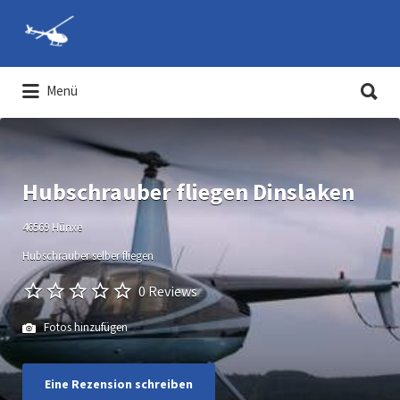
Suchen
nach:
Suchen
Menü
nach:
Hubschrauber-Rundflüge und
Hubschrauber selber fliegen
Hubschrauber fliegen Dinslaken
46569 Hünxe
Hubschrauber selber fliegen
0 Reviews
Fotos hinzufügen
Eine Rezension schreiben